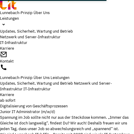
Lunnebach-Prinzip
Über Uns
Leistungen
Updates, Sicherheit, Wartung und Betrieb
Netzwerk und Server-Infrastruktur
IT-Infrastruktur
Karriere
Kontakt
Lunnebach-Prinzip
Über Uns
Leistungen
Updates, Sicherheit, Wartung und Betrieb
Netzwerk und Server-
Infrastruktur
IT-Infrastruktur
Karriere
ab
sofort
Digitalisierung von Geschäftsprozessen
Junior IT Administrator (m/w/d)
Spannung im Job sollte nicht nur aus der Steckdose kommen. „Immer das
Gleiche ist doch langweilig“, findest Du? Wir auch! Deshalb freuen wir uns
jeden Tag, dass unser Job so abwechslungsreich und „spannend“ ist.
Wir sind Lunnebach IT (LIT)! – Bereits seit 2007 sind wir als IT-Systemhaus