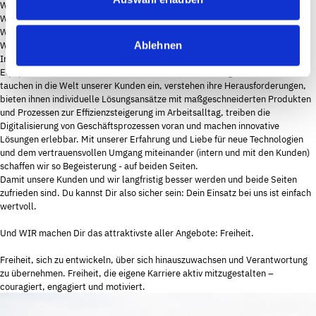
Wir arbeiten zusammen – in lockerer Atmosphäre.
Wir haben alle eine gute Work-Life-Balance – uns wird nie langweilig.
Wir trinken alle gerne Kaffee – auch gern mal zusammen.
Worauf wir sonst noch Wert legen
Ablehnen
Innovative Prozesse, durchdachtes Qualitätsmanagement, modernes
Equipment, ein echtes Wir-Gefühl und Austausch auf Augenhöhe. Wir
tauchen in die Welt unserer Kunden ein, verstehen ihre Herausforderungen,
bieten ihnen individuelle Lösungsansätze mit maßgeschneiderten Produkten
und Prozessen zur Effizienzsteigerung im Arbeitsalltag, treiben die
Digitalisierung von Geschäftsprozessen voran und machen innovative
Lösungen erlebbar. Mit unserer Erfahrung und Liebe für neue Technologien
und dem vertrauensvollen Umgang miteinander (intern und mit den Kunden)
schaffen wir so Begeisterung - auf beiden Seiten.
Damit unsere Kunden und wir langfristig besser werden und beide Seiten
zufrieden sind. Du kannst Dir also sicher sein: Dein Einsatz bei uns ist einfach
wertvoll.
Und WIR machen Dir das attraktivste aller Angebote: Freiheit.
Freiheit, sich zu entwickeln, über sich hinauszuwachsen und Verantwortung
zu übernehmen. Freiheit, die eigene Karriere aktiv mitzugestalten –
couragiert, engagiert und motiviert.