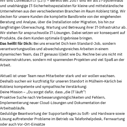
und unabhängige IT-Sicherheitsspezialisten für kleine und mittelständische
Unternehmen aus den verschiedensten Branchen im Raum Koblenz tätig. Wir
decken für unsere Kunden die komplette Bandbreite von der eingehenden
Beratung und Analyse, über die Installation oder Migration, bis hin zur
langfristigen Überwachung, Wartung und Betreuung ihrer IT-Infrastruktur ab.
Wir stehen für anspruchsvolle IT-Lösungen. Dabei setzen wir konsequent auf
Produkte, die dem Kunden optimale Ergebnisse bringen.
Das heißt für Dich:
Bei uns erwartet Dich kein Standard-Job, sondern
verantwortungsvolles und abwechslungsreiches Arbeiten in einem
dynamischen Team, das IT genauso l(i)ebt wie Du. Rechne bei uns nicht mit
Konzernstrukturen, sondern mit spannenden Projekten und viel Spaß an der
Arbeit.
Aktuell ist unser Team neun Mitarbeiter stark und wir wollen wachsen.
Deshalb suchen wir kurzfristig für unseren Standort in Mülheim-Kärlich bei
Koblenz kompetente und sympathische Verstärkung:
Deine Mission – „Du sorgst dafür, dass „die IT läuft“!
Proaktive Suche nach Verbesserungsmöglichkeiten und Fehlern,
Implementierung neuer Cloud-Lösungen und Dokumentation der
Arbeitsabläufe.
Geduldige Beantwortung der Supportanfragen zu Soft- und Hardware sowie
Lösung auftretender Probleme im Betrieb via Telefonhelpdesk, Fernwartung
oder auch Vor-Ort-Einsätze