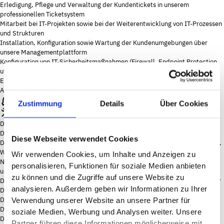
Erledigung, Pflege und Verwaltung der Kundentickets in unserem
professionellen Ticketsystem
Mitarbeit bei IT-Projekten sowie bei der Weiterentwicklung von IT-Prozessen
und Strukturen
Installation, Konfiguration sowie Wartung der Kundenumgebungen über
unsere Managementplattform
Konfiguration von IT-Sicherheitsmaßnahmen (Firewall, Endpoint Protection
uvm.)
Erstellung und Verwaltung einer sorgfältigen Dokumentation der
Arbeitsabläufe
Zustimmung
Details
Über Cookies
Deine Skills
Du brennst für IT-Themen?
Diese Webseite verwendet Cookies
Du bist clevere/r Fachspezialist/in mit sehr guten Kenntnissen in Installation,
Wartung und Administration von IT-Systemen (Server, Notebooks),
Wir verwenden Cookies, um Inhalte und Anzeigen zu
Netzwerktechnik, IT-Sicherheit (Firewalls, Monitoring, AntiSpam, AntiVirus)
personalisieren, Funktionen für soziale Medien anbieten
und/oder Cloud Lösungen (MS365, MS Azure)?
zu können und die Zugriffe auf unsere Website zu
Du fuchst Dich gern in knifflige technische Problem-/Fragestellungen hinein?
analysieren. Außerdem geben wir Informationen zu Ihrer
Du steuerst gerne eigene, spannende Projekte?
Du arbeitest getreu dem Motto: „Der Kunde ist König!“?
Verwendung unserer Website an unsere Partner für
Du bist im Besitz eines PKW-Führerscheins?
soziale Medien, Werbung und Analysen weiter. Unsere
Deine Benefits bei LIT
Partner führen diese Informationen möglicherweise mit