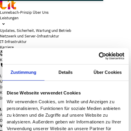
Lunnebach-Prinzip
Über Uns
Leistungen
Updates, Sicherheit, Wartung und Betrieb
Netzwerk und Server-Infrastruktur
IT-Infrastruktur
Karriere
Kontakt
Zustimmung
Details
Über Cookies
Lunnebach-Prinzip
Über Uns
Leistungen
Updates, Sicherheit, Wartung und Betrieb
Netzwerk und Server-
Infrastruktur
IT-Infrastruktur
Karriere
Diese Webseite verwendet Cookies
Impressum
Wir verwenden Cookies, um Inhalte und Anzeigen zu
Lunnebach IT GmbH
personalisieren, Funktionen für soziale Medien anbieten
Am Guten Mann 1
zu können und die Zugriffe auf unsere Website zu
D-56218 Mülheim-Kärlich
analysieren. Außerdem geben wir Informationen zu Ihrer
Vertreten durch:
Tobias Lunnebach
Verwendung unserer Website an unsere Partner für